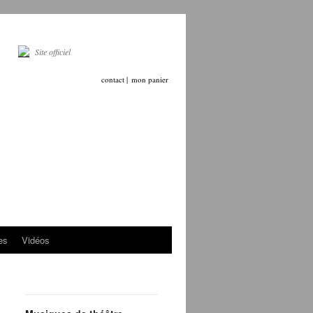
Site officiel
contact |
mon panier
es
Vidéos