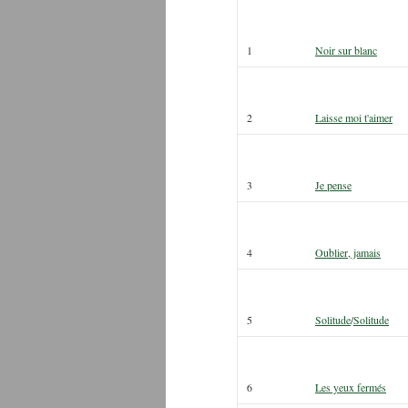
1
Noir sur blanc
2
Laisse moi t'aimer
3
Je pense
4
Oublier, jamais
5
Solitude
/
Solitude
6
Les yeux fermés