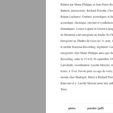
Réalisé par Marie Philippe et Jean Pierre Bo
Batterie, percussions: Richard Perrotte; Ch
Réjean Lachance; Guitares acoustiques et él
acoustique, électrique, clavinet et synthéti
dramatiques: Louise Laparé et Gaston Lepa
de Montréal a été enregistré au Studio St-Ch
Enregistré au Théâtre du Gesu les 31 août, 
le mobile Karisma Recording; ingénieur: Lu
enregistrés chez Marie Philippe ainsi que c
Recording, entre le 15 et le 30 septembre 1
Larochelle; coordination: Lucette Mercier; 
textes; à Yves Savoie pour sa cage de verre
monde chez Madrigal. Merci à Richard Perro
Rancourt et à Lucette Mercier pour leur ent
Terra.
pistes
paroles (pdf)