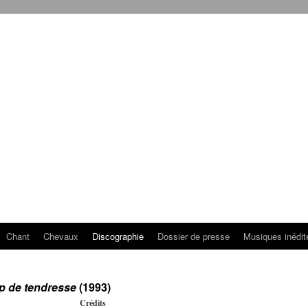
Chant
Chevaux
Discographie
Dossier de presse
Musiques inédit
p de tendresse
(1993)
Crédits