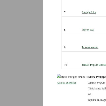
7
Straight Line
8
Tu t'en vas
9
Je veux rentrer
10
Jamais trop de tendre
Marie Philippe
Ajouter au panier
Jamais trop de 
Téléchargez l'al
6$
(épuisé en maga