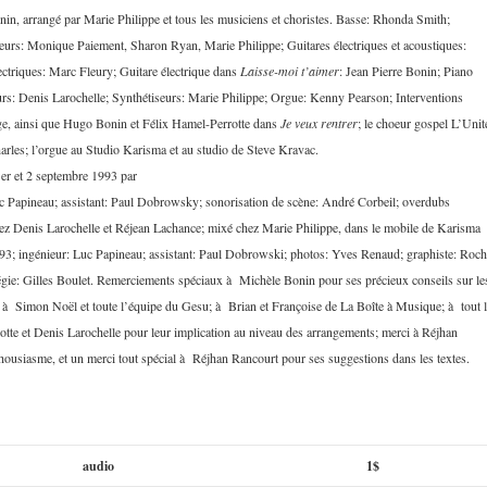
nin, arrangé par Marie Philippe et tous les musiciens et choristes. Basse: Rhonda Smith;
oeurs: Monique Paiement, Sharon Ryan, Marie Philippe; Guitares électriques et acoustiques:
ectriques: Marc Fleury; Guitare électrique dans
Laisse-moi t’aimer
: Jean Pierre Bonin; Piano
seurs: Denis Larochelle; Synthétiseurs: Marie Philippe; Orgue: Kenny Pearson; Interventions
ge, ainsi que Hugo Bonin et Félix Hamel-Perrotte dans
Je veux rentrer
; le choeur gospel L’Unit
arles; l’orgue au Studio Karisma et au studio de Steve Kravac.
1er et 2 septembre 1993 par
c Papineau; assistant: Paul Dobrowsky; sonorisation de scène: André Corbeil; overdubs
hez Denis Larochelle et Réjean Lachance; mixé chez Marie Philippe, dans le mobile de Karisma
993; ingénieur: Luc Papineau; assistant: Paul Dobrowski; photos: Yves Renaud; graphiste: Roch
régie: Gilles Boulet. Remerciements spéciaux à Michèle Bonin pour ses précieux conseils sur le
; à Simon Noël et toute l’équipe du Gesu; à Brian et Françoise de La Boîte à Musique; à tout 
tte et Denis Larochelle pour leur implication au niveau des arrangements; merci à Réjhan
housiasme, et un merci tout spécial à Réjhan Rancourt pour ses suggestions dans les textes.
audio
1$