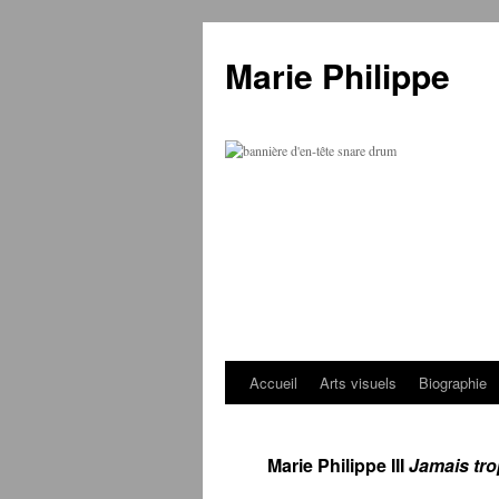
Marie Philippe
Accueil
Arts visuels
Biographie
Aller
au
Marie Philippe III
Jamais tro
contenu