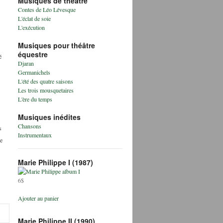
Musiques de théâtre
Contes de Léo Lévesque
L'éclat de soie
L'exécution
Musiques pour théâtre
équestre
é
Djaran
Germanichels
L'été des quatre saisons
Les trois mousquetaires
L'ère du temps
Musiques inédites
Chansons
s
Instrumentaux
le
Marie Philippe I (1987)
6$
Ajouter au panier
Marie Philippe II (1990)