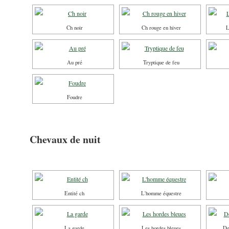
Ch noir
Ch rouge en hiver
L
Au pré
Tryptique de feu
Foudre
Chevaux de nuit
Entité ch
L'homme équestre
La garde
Les hordes bleues
De