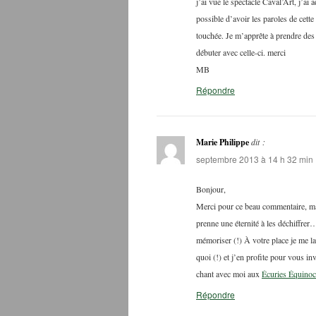
j’ai vue le spectacle Caval’Art, j’ai a
possible d’avoir les paroles de cett
touchée. Je m’apprête à prendre des 
débuter avec celle-ci. merci
MB
Répondre
Marie Philippe
dit :
septembre 2013 à 14 h 32 min
Bonjour,
Merci pour ce beau commentaire, mai
prenne une éternité à les déchiffrer…
mémoriser (!) À votre place je me la
quoi (!) et j’en profite pour vous in
chant avec moi aux
Écuries Équino
Répondre