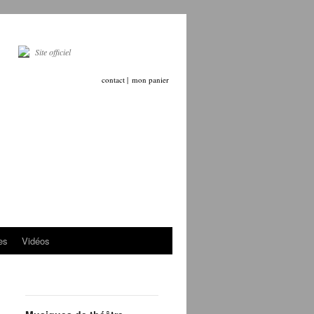
Site officiel
contact |
mon panier
es
Vidéos