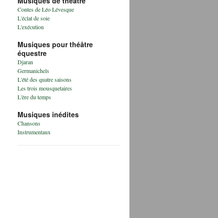
Musiques de théâtre
Contes de Léo Lévesque
L'éclat de soie
L'exécution
Musiques pour théâtre
équestre
Djaran
Germanichels
L'été des quatre saisons
Les trois mousquetaires
L'ère du temps
Musiques inédites
Chansons
Instrumentaux