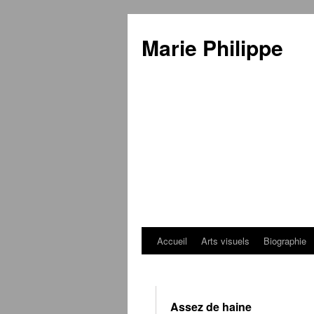
Marie Philippe
Accueil
Arts visuels
Biographie
Aller
au
contenu
Assez de haine