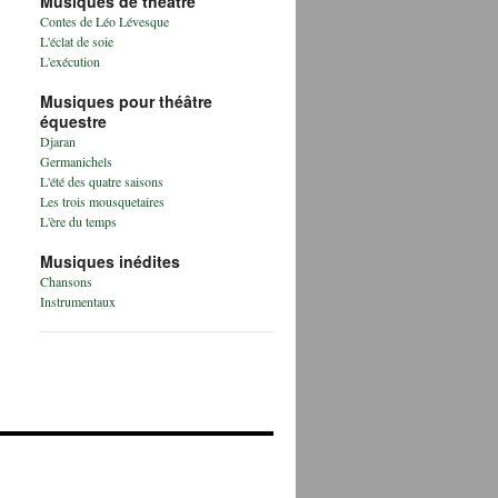
Musiques de théâtre
Contes de Léo Lévesque
L'éclat de soie
L'exécution
Musiques pour théâtre
équestre
Djaran
Germanichels
L'été des quatre saisons
Les trois mousquetaires
L'ère du temps
Musiques inédites
Chansons
Instrumentaux