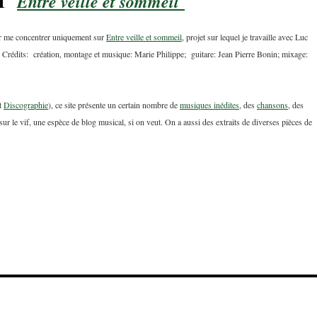
ET
Entre veille et sommeil
our me concentrer uniquement sur
Entre veille et sommeil
, projet sur lequel je travaille avec Luc
Crédits: création, montage et musique: Marie Philippe; guitare: Jean Pierre Bonin; mixage:
et
Discographie
), ce site présente un certain nombre de
musiques inédites,
des
chansons
, des
ur le vif, une espèce de blog musical, si on veut. On a aussi des extraits de diverses pièces de