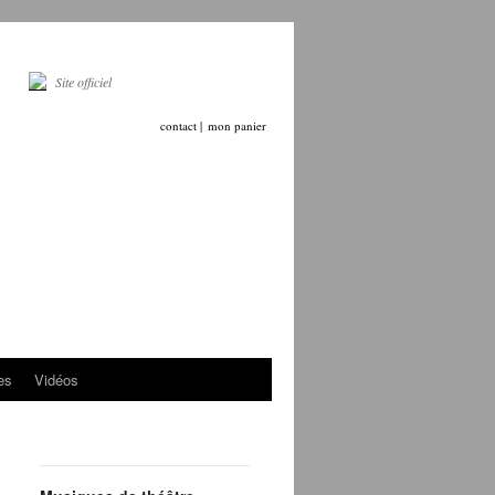
Site officiel
contact |
mon panier
es
Vidéos