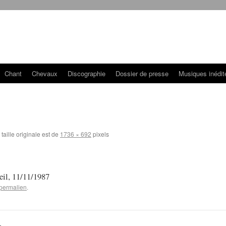
Chant
Chevaux
Discographie
Dossier de presse
Musiques inédit
taille originale est de
1736 × 692
pixels
eil, 11/11/1987
permalien
.