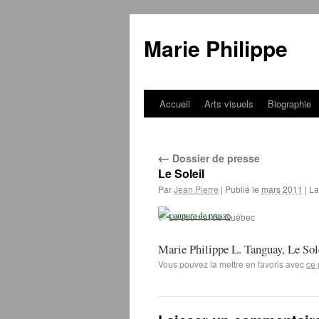
Marie Philippe
Accueil
Arts visuels
Biographie
Aller
au
←
Dossier de presse
contenu
Le Soleil
Par
Jean Pierre
|
Publié le
mars 2011
|
La 
Le Journal de Québec
Marie Philippe L. Tanguay, Le Sol
Vous pouvez la mettre en favoris avec
ce 